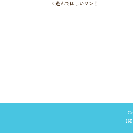
遊んでほしいワン！
C
【掲