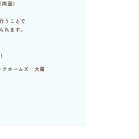
（両面）
行うことで
られます。
！
ックホームズ 大羅