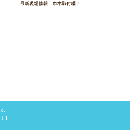
最新現場情報 巾木取付編
d.
ます】