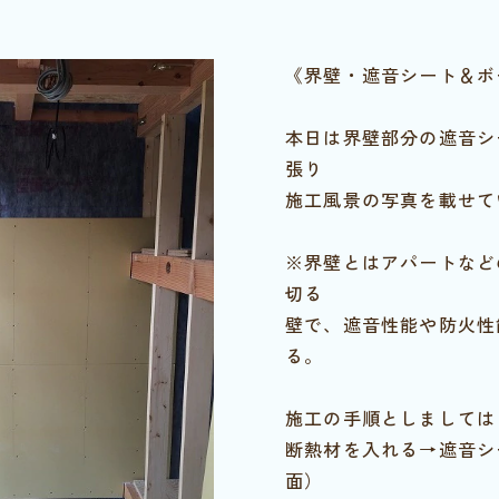
《界壁・遮音シート＆ボ
本日は界壁部分の遮音シ
張り
施工風景の写真を載せて
※界壁とはアパートなど
切る
壁で、遮音性能や防火性
る。
施工の手順としましては
断熱材を入れる→遮音シ
面）