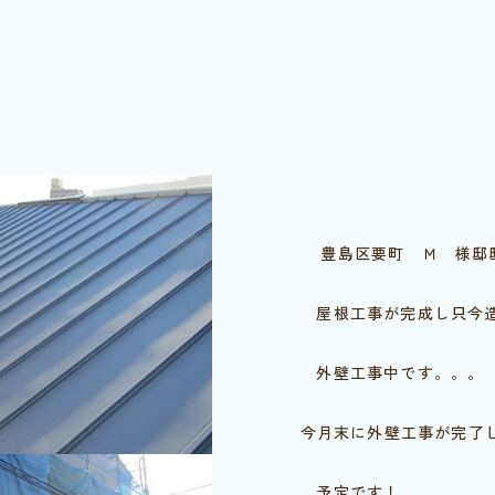
豊島区要町 Ｍ 様邸
屋根工事が完成し只今造
外壁工事中です。。。
今月末に外壁工事が完了
予定です！