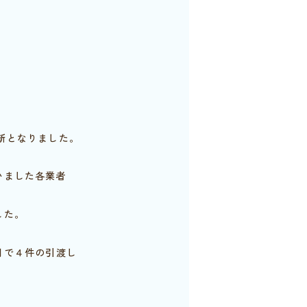
新となりました。
いました各業者
した。
月で４件の引渡し