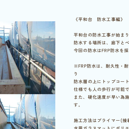
《平和台 防水工事編》
平和台の防水工事が始ま
防水する場所は、廊下と
今回の防水はFRP防水を
※FRP防水は、耐久性・
り
防水層の上にトップコー
仕様でも人の歩行が可能
また、硬化速度が早い為
す。
施工方法はプライマー(接
水用ガラスマットにポリ