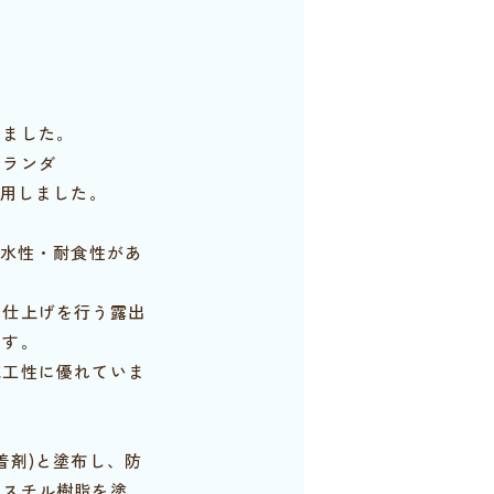
りました。
ベランダ
採用しました。
耐水性・耐食性があ
ト仕上げを行う露出
です。
施工性に優れていま
着剤)と塗布し、防
エスチル樹脂を塗