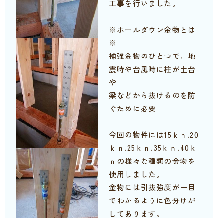
工事を行いました。
※ホールダウン金物とは
※
補強金物のひとつで、地
震時や台風時に柱が土台
や
梁などから抜けるのを防
ぐために必要
今回の物件には15ｋｎ.20
ｋｎ.25ｋｎ.35ｋｎ.40ｋ
ｎの様々な種類の金物を
使用しました。
金物には引抜強度が一目
でわかるように色分けが
してあります。