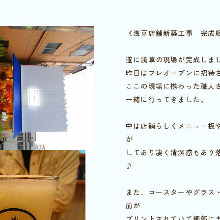
《浅草店舗新築工事 完成
遂に浅草の現場が完成しま
昨日はプレオープンに招待
ここの現場に携わった職人
一緒に行ってきました。
中は店舗らしくメニュー板
が
してあり凄く清潔感もあり
♪
また、コースターやグラス
前が
プリントされていて細部に