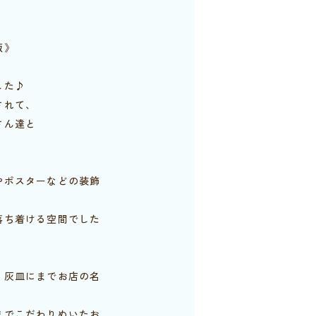
版》
した♪
されて、
さん達と
やポスターなどの装飾
落ち着ける空間でした
・灰皿にまでお店の名
までこだわりぬいたお