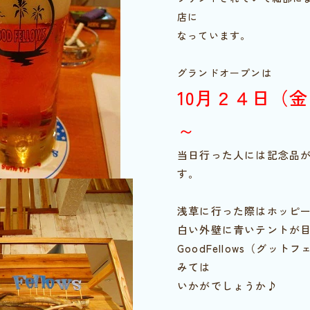
店に
なっています。
グランドオープンは
10月２４日（金）
～
当日行った人には記念品
す。
浅草に行った際はホッピ
白い外壁に青いテントが
GoodFellows（グッ
みては
いかがでしょうか♪