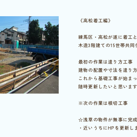
《高松着工編》
練馬区・高松が遂に着工
木造3階建ての15世帯共
最初の作業は遣り方工事
建物の配置や寸法を遣り
これから基礎工事が始ま
随時更新したいと思いま
※次の作業は根切工事
☆浅草の物件が無事に完
・近いうちにHPを更新し