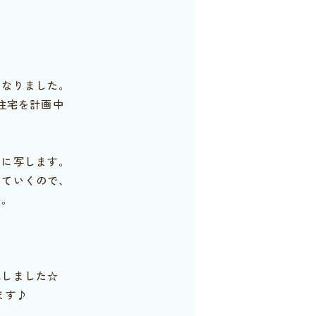
となりました。
同住宅を計画中
方に写します。
っていくので、
す。
成しました☆
ます♪