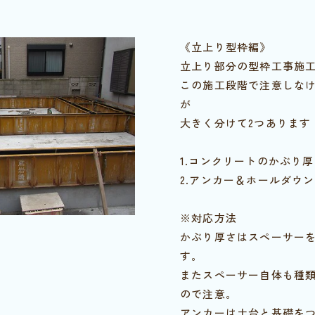
《立上り型枠編》
立上り部分の型枠工事施
この施工段階で注意しな
が
大きく分けて2つあります
1.コンクリートのかぶり厚
2.アンカー＆ホールダウ
※対応方法
かぶり厚さはスペーサー
す。
またスペーサー自体も種
ので注意。
アンカーは土台と基礎を