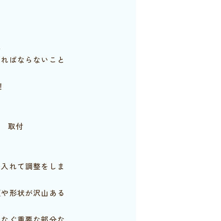
工
ければならないこと
！
ン 取付
を入れて調整をしま
類や形状が沢山ある
つなぐ重要な部分な