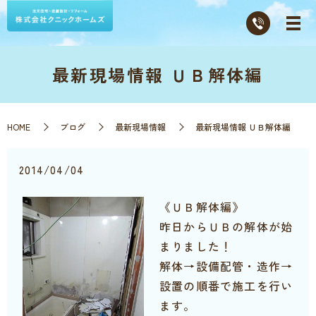
最新現場情報 ＵＢ解体編
HOME
ブログ
最新現場情報
最新現場情報 ＵＢ解体編
2014/04/04
《ＵＢ解体編》
昨日からＵＢの解体が始
まりました！
解体→設備配管・造作→
設置の順番で施工を行い
ます。